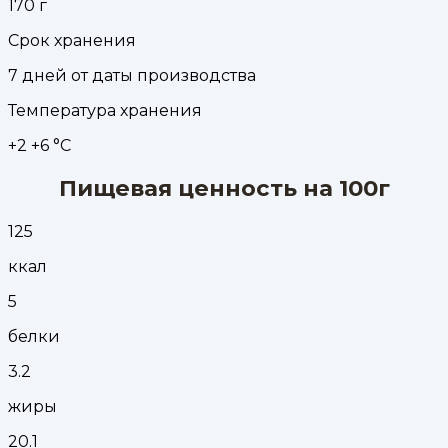
170
г
Срок хранения
7 дней от даты производства
Температура хранения
+2 +6 °С
Пищевая ценность на 100г
125
ккал
5
белки
3.2
жиры
20.1