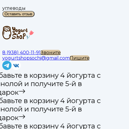
углеводы
Оставить отзыв
8 (938) 400-11-91
Звоните
yogurtshopsochi@gmail.com
Пишите
авьте в корзину 4 йогурта с
нолой и получите 5-й в
арок
авьте в корзину 4 йогурта с
нолой и получите 5-й в
арок
авьте в корзину 4 йогурта с