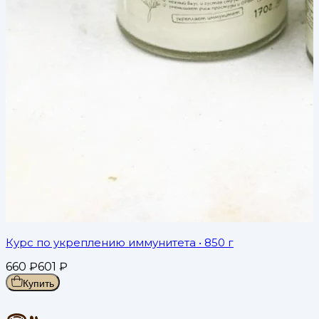
Курс по укреплению иммунитета
• 850 г
660
₽
601
₽
Купить