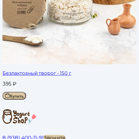
Безлактозный творог
• 150 г
395
₽
Купить
8 (938) 400-11-91
Звоните