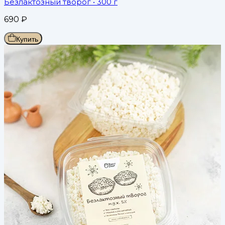
Безлактозный творог
• 300 г
690
₽
Купить