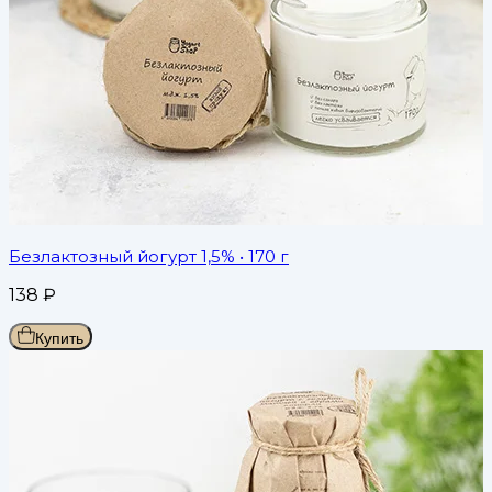
Безлактозный йогурт 1,5%
• 170 г
138
₽
Купить