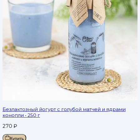
Безлактозный йогурт с голубой матчей и ядрами
конопли
• 250 г
270
₽
Купить