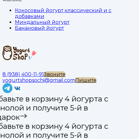
Кокосовый йогурт классический и с
добавками
Миндальный йогурт
Банановый йогурт
8 (938) 400-11-91
Звоните
yogurtshopsochi@gmail.com
Пишите
авьте в корзину 4 йогурта с
нолой и получите 5-й в
арок
авьте в корзину 4 йогурта с
нолой и получите 5-й в