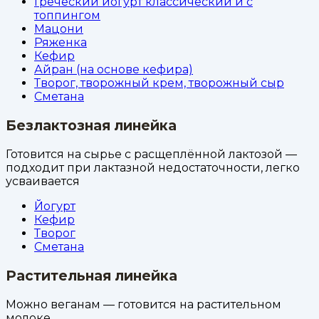
Греческий йогурт классический и с
топпингом
Мацони
Ряженка
Кефир
Айран (на основе кефира)
Творог, творожный крем, творожный сыр
Сметана
Безлактозная линейка
Готовится на сырье с расщеплённой лактозой —
подходит при лактазной недостаточности, легко
усваивается
Йогурт
Кефир
Творог
Сметана
Растительная линейка
Можно веганам — готовится на растительном
молоке