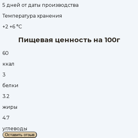
5 дней от даты производства
Температура хранения
+2 +6 °С
Пищевая ценность на 100г
60
ккал
3
белки
3.2
жиры
4.7
углеводы
Оставить отзыв