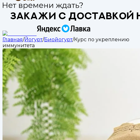
Главная
/
Йогурт
/
Биойогурт
/
Курс по укреплению
иммунитета