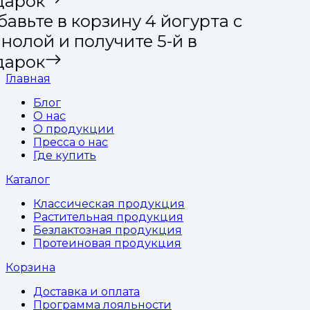
дарок
авьте в корзину 4 йогурта с
нолой и получите 5-й в
дарок
Главная
Блог
О нас
О продукции
Пресса о нас
Где купить
Каталог
Классическая продукция
Растительная продукция
Безлактозная продукция
Протеиновая продукция
Корзина
Доставка и оплата
Программа лояльности