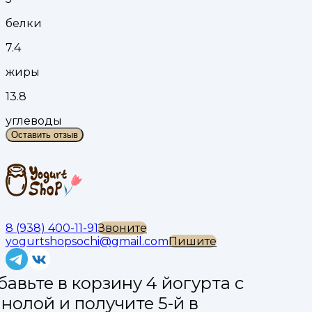
белки
7.4
жиры
13.8
углеводы
Оставить отзыв
8 (938) 400-11-91
Звоните
yogurtshopsochi@gmail.com
Пишите
авьте в корзину 4 йогурта с
нолой и получите 5-й в