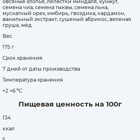
овсяные хлопья, лепестки миндаля, кунжут,
семена чиа, семена тыквы, семена льна,
мускатный орех, имбирь, гвоздика, кардамон,
ванильный экстракт, сушеный абрикос, вяленая
груша, мёд.
Вес
175
г
Срок хранения
7 дней от даты производства
Температура хранения
+2 +6 °С
Пищевая ценность на 100г
134
ккал
5