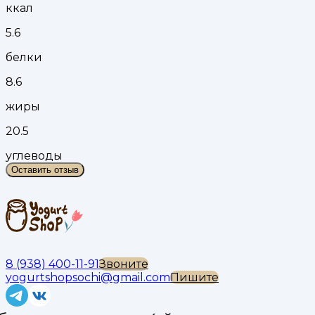
ккал
5.6
белки
8.6
жиры
20.5
углеводы
Оставить отзыв
8 (938) 400-11-91
Звоните
yogurtshopsochi@gmail.com
Пишите