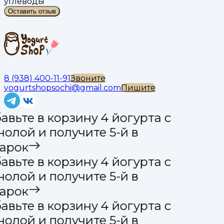
углеводы
Оставить отзыв
8 (938) 400-11-91
Звоните
yogurtshopsochi@gmail.com
Пишите
вьте в корзину 4 йогурта с
олой и получите 5-й в
арок
вьте в корзину 4 йогурта с
олой и получите 5-й в
арок
вьте в корзину 4 йогурта с
олой и получите 5-й в