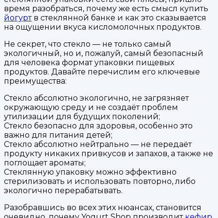
время разобраться, почему же есть смысл купить
йогурт
в стеклянной банке и как это сказывается
на ощущении вкуса кисломолочных продуктов.
Не секрет, что стекло — не только самый
экологичный, но и, пожалуй, самый безопасный
для человека формат упаковки пищевых
продуктов. Давайте перечислим его ключевые
преимущества:
Стекло абсолютно экологично, не загрязняет
окружающую среду и не создаёт проблем
утилизации для будущих поколений;
Стекло безопасно для здоровья, особенно это
важно для питания детей;
Стекло абсолютно нейтрально — не передаёт
продукту никаких привкусов и запахов, а также не
поглощает ароматы;
Стеклянную упаковку можно эффективно
стерилизовать и использовать повторно, либо
экологично перерабатывать.
Разобравшись во всех этих нюансах, становится
очевидно, почему Yogurt Shop производит
кефир